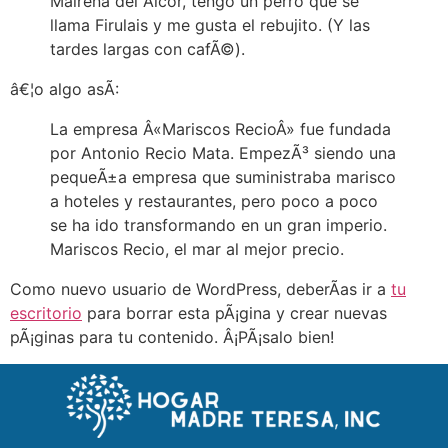
Mairena del Alcor, tengo un perro que se
llama Firulais y me gusta el rebujito. (Y las
tardes largas con cafÃ©).
â€¦o algo asÃ­:
La empresa Â«Mariscos RecioÂ» fue fundada
por Antonio Recio Mata. EmpezÃ³ siendo una
pequeÃ±a empresa que suministraba marisco
a hoteles y restaurantes, pero poco a poco
se ha ido transformando en un gran imperio.
Mariscos Recio, el mar al mejor precio.
Como nuevo usuario de WordPress, deberÃ­as ir a
tu
escritorio
para borrar esta pÃ¡gina y crear nuevas
pÃ¡ginas para tu contenido. Â¡PÃ¡salo bien!